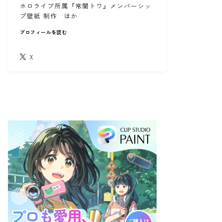
ホロライブ所属『常闇トワ』メンバーシッ
プ壁紙 制作 ほか
プロフィールを読む
X