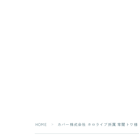
HOME
カバー株式会社 ホロライブ所属 常闇トワ様
＞