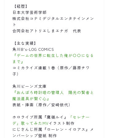
【経歴】
日本大学芸術学部
株式会社コナミデジタルエンタテインメン
ト
合同会社アトリエしまエナガ 代表
【主な実績】
角川B's-LOG COMICS
『ゲームの世界に転生した俺が〇〇になる
まで』
コミカライズ連載１巻（原作／藤原チワ
子）
角川ビーンズ文庫
『おんぼろ時計塔の管理人 陽光の賢者と
魔法道具が繋ぐ心』
表紙・挿画（原作／安崎依代）
ホロライブ所属『鷹嶺ルイ』
「セレナー
デ」歌ってみたMV
イラスト制作
にじさんじ所属『ローレン・イロアス』メ
ンバーシップ壁紙 制作