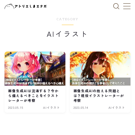
CATEGORY
MENU
AIイラスト
トップページ
作品一覧
ブログ
お仕事依頼
画像生成AIは流通する？今か
画像生成AIの抱える問題と
ら備えるべきことをイラスト
は？現役イラストレーターが
レーターが考察
考察
X(Twitter)
2023.05.15
AIイラスト
2023.05.14
AIイラスト