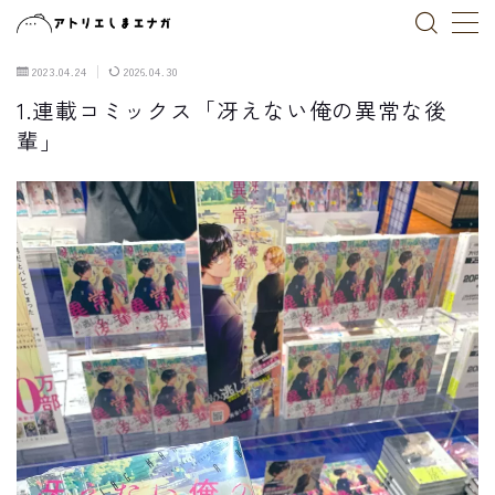
2023.04.24
2026.04.30
MENU
1.連載コミックス「冴えない俺の異常な後
輩」
トップページ
作品一覧
ブログ
お仕事依頼
X(Twitter)