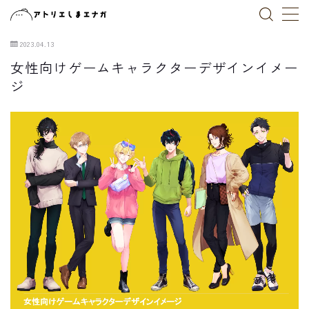
2023.04.13
MENU
女性向けゲームキャラクターデザインイメー
ジ
トップページ
作品一覧
ブログ
お仕事依頼
X(Twitter)