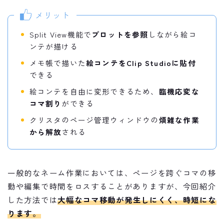
メリット
Split View機能で
プロットを参照
しながら絵コ
ンテが描ける
メモ帳で描いた
絵コンテを
Clip Studio
に貼付
できる
絵コンテを自由に変形できるため、
臨機応変な
コマ割り
ができる
クリスタのページ管理ウィンドウの
煩雑な作業
から解放
される
一般的なネーム作業においては、ページを跨ぐコマの移
動や編集で時間をロスすることがありますが、今回紹介
した方法では
大幅なコマ移動が発生しにくく、時短にな
ります。