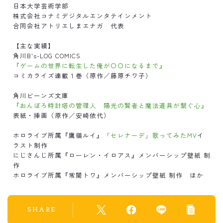
日本大学芸術学部
株式会社コナミデジタルエンタテインメント
合同会社アトリエしまエナガ 代表
【主な実績】
角川B's-LOG COMICS
『ゲームの世界に転生した俺が〇〇になるまで』
コミカライズ連載１巻（原作／藤原チワ子）
角川ビーンズ文庫
『おんぼろ時計塔の管理人 陽光の賢者と魔法道具が繋ぐ心』
表紙・挿画（原作／安崎依代）
ホロライブ所属『鷹嶺ルイ』
「セレナーデ」歌ってみたMV
イ
ラスト制作
にじさんじ所属『ローレン・イロアス』メンバーシップ壁紙 制
作
ホロライブ所属『常闇トワ』メンバーシップ壁紙 制作 ほか
SHARE