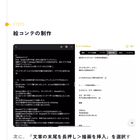
絵コンテの制作
次に、
「文章の末尾を長押し＞描画を挿入」を選択
す